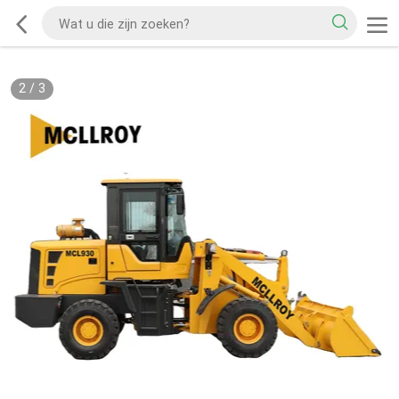
2
/
3