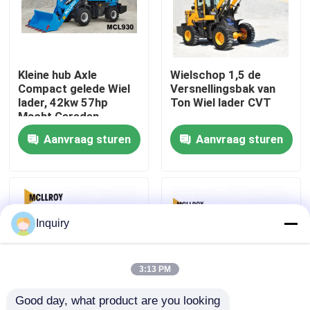
Fabrieksreis
Kleine hub Axle
Wielschop 1,5 de
Kwaliteitscontrole
Compact gelede Wiel
Versnellingsbak van
lader, 42kw 57hp
Ton Wiel lader CVT
Macht Gereden
Contacteer ons
Voorkant Wiel lader
Aanvraag sturen
Aanvraag sturen
Nieuws
Verzoek om een Citaat
Inquiry
De Machine van de wiellader
3:13 PM
Good day, what product are you looking 
Compacte Wielladers