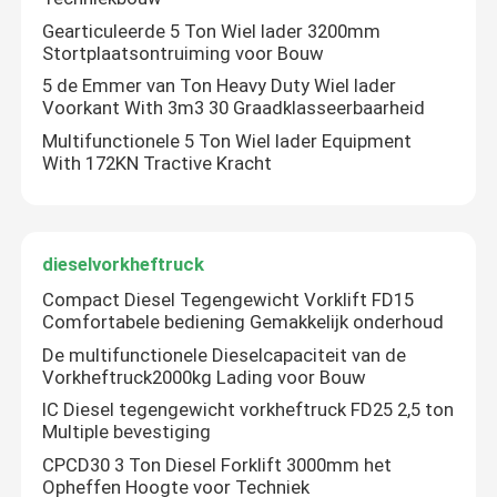
Gearticuleerde 5 Ton Wiel lader 3200mm
Stortplaatsontruiming voor Bouw
Kleine Wielladers
5 de Emmer van Ton Heavy Duty Wiel lader
Voorkant With 3m3 30 Graadklasseerbaarheid
918 Wiellader
Multifunctionele 5 Ton Wiel lader Equipment
With 172KN Tractive Kracht
1.5 Ton Wiel lader
dieselvorkheftruck
2 Ton Wiel lader
Compact Diesel Tegengewicht Vorklift FD15
Comfortabele bediening Gemakkelijk onderhoud
2.5 Ton Wiel lader
De multifunctionele Dieselcapaciteit van de
Vorkheftruck2000kg Lading voor Bouw
3 ton wiellader
IC Diesel tegengewicht vorkheftruck FD25 2,5 ton
Multiple bevestiging
CPCD30 3 Ton Diesel Forklift 3000mm het
5 ton wiellader
Opheffen Hoogte voor Techniek