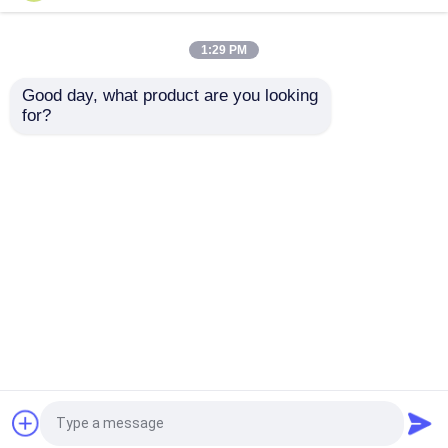
Telescopische Wiellader
1:29 PM
2.0m3 Bucket Telescopic Handler Wheel Loader
MTL40 7m Lifthoogte
Good day, what product are you looking 
for?
Compacte boormachine
Grote Hub 0.25m3 Compacte Bucket Backhoe
Loader MCLLROY MB25-40D1 Duluxe Model
Thuis
Ongeveer ons
Contacteer ons
Desktop Site
Sitemap
Privacy Policy
Kwaliteit
De Machine van de wiellader
China
Fabriek.Copyright © 2025 Chanchiyo Holdings
Group. All Rights Reserved.