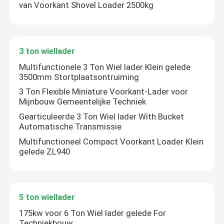
van Voorkant Shovel Loader 2500kg
Fabrieksreis
3 ton wiellader
Kwaliteitscontrole
Multifunctionele 3 Ton Wiel lader Klein gelede
3500mm Stortplaatsontruiming
3 Ton Flexible Miniature Voorkant-Lader voor
Contacteer ons
Mijnbouw Gemeentelijke Techniek
Gearticuleerde 3 Ton Wiel lader With Bucket
Nieuws
Automatische Transmissie
Multifunctioneel Compact Voorkant Loader Klein
gelede ZL940
Verzoek om een Citaat
De Machine van de wiellader
5 ton wiellader
175kw voor 6 Ton Wiel lader gelede For
Compacte Wielladers
Techniekbouw