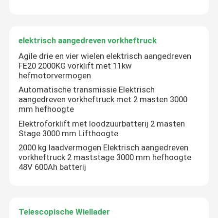
dieselvorkheftruck
elektrisch aangedreven vorkheftruck
elektrisch aangedreven vorkheftruck
Agile drie en vier wielen elektrisch aangedreven
FE20 2000KG vorklift met 11kw
hefmotorvermogen
Telescopische Wiellader
Automatische transmissie Elektrisch
aangedreven vorkheftruck met 2 masten 3000
mm hefhoogte
Compacte telehandler
Elektroforklift met loodzuurbatterij 2 masten
Stage 3000 mm Lifthoogte
de lader van de steunbalkjonge os
2000 kg laadvermogen Elektrisch aangedreven
vorkheftruck 2 maststage 3000 mm hefhoogte
48V 600Ah batterij
Compacte boormachine
Telescopische Wiellader