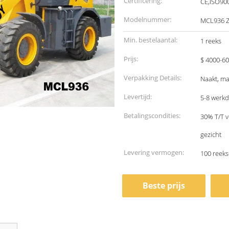
Certificering:
CE,ISO90
Modelnummer:
MCL936 
Min. bestelaantal:
1 reeks
Prijs:
$ 4000-60
Verpakking Details:
Naakt, ma
Levertijd:
5-8 werk
Betalingscondities:
30% T/T v
gezicht
Levering vermogen:
100 reek
Beste prijs