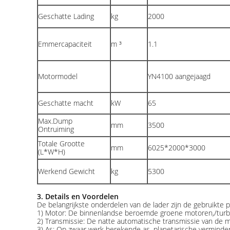
Geschatte Lading
kg
2000
Emmercapaciteit
m ³
1.1
Motormodel
YN4100 aangejaagd
Geschatte macht
kW
65
Max.Dump
mm
3500
Ontruiming
Totale Grootte
mm
6025*2000*3000
(L*W*H)
Werkend Gewicht
kg
5300
3. Details en Voordelen
De belangrijkste onderdelen van de lader zijn de gebruikte
1) Motor: De binnenlandse beroemde groene motoren,/turb
2) Transmissie: De natte automatische transmissie van de m
3) As: Op zwaar werk berekende as, planetarische verminder