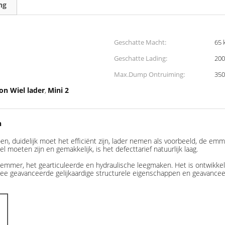
ng
Geschatte Macht:
65 
Geschatte Lading:
200
Max.Dump Ontruiming:
35
on Wiel lader
Mini 2
,
n
, duidelijk moet het efficiënt zijn, lader nemen als voorbeeld, de em
el moeten zijn en gemakkelijk, is het defecttarief natuurlijk laag.
 emmer, het gearticuleerde en hydraulische leegmaken. Het is ontwikk
zee geavanceerde gelijkaardige structurele eigenschappen en geavancee