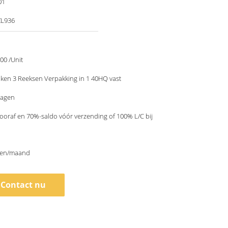
01
ZL936
00 /Unit
ken 3 Reeksen Verpakking in 1 40HQ vast
dagen
ooraf en 70%-saldo vóór verzending of 100% L/C bij
sen/maand
Contact nu