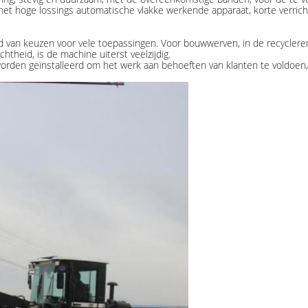
 het hoge lossings automatische vlakke werkende apparaat, korte verricht
d van keuzen voor vele toepassingen. Voor bouwwerven, in de recycle
theid, is de machine uiterst veelzijdig.
rden geïnstalleerd om het werk aan behoeften van klanten te voldoen, 