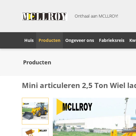
Onthaal aan MCLLROY!
Huis
Producten
Ongeveer ons
Fabrieksreis
Kwa
Producten
Mini articuleren 2,5 Ton Wiel 