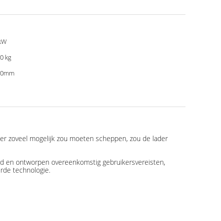
kW
0 kg
00mm
mer zoveel mogelijk zou moeten scheppen, zou de lader
eld en ontworpen overeenkomstig gebruikersvereisten,
rde technologie.