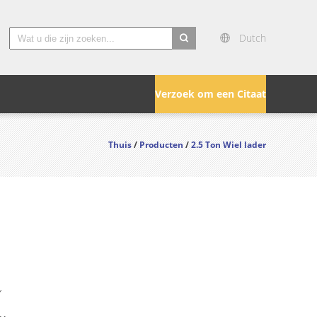
Dutch
search
Verzoek om een Citaat
Thuis
/
Producten
/
2.5 Ton Wiel lader
Y