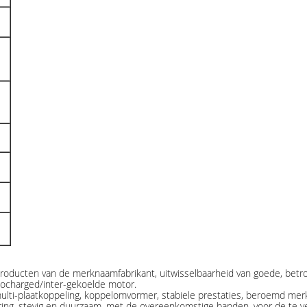
 producten van de merknaamfabrikant, uitwisselbaarheid van goede, bet
ocharged/inter-gekoelde motor.
ulti-plaatkoppeling, koppelomvormer, stabiele prestaties, beroemd merk
ing, stevig en duurzaam, met de overeenkomstige banden, voor de te ve