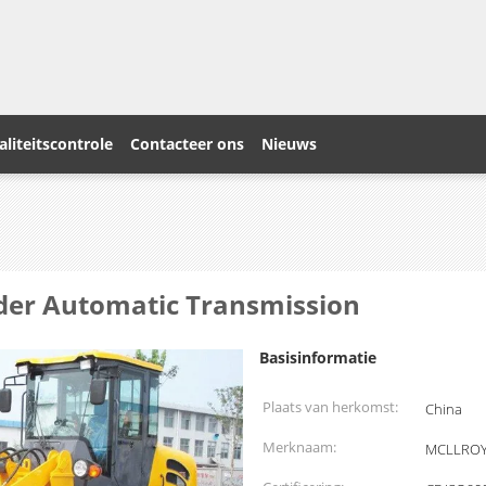
liteitscontrole
Contacteer ons
Nieuws
lader Automatic Transmission
Basisinformatie
Plaats van herkomst:
China
Merknaam:
MCLLRO