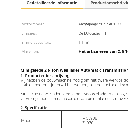
Gedetailleerde informatie
Productomschrijvi
Motormodel:
Aangejaagd Yun Nei 4100
Emissies:
De EU-Stadium II
Emmercapaciteit:
1.1m3
Het articuleren van 2
5 T
Markeren:
,
Mini gelede 2,5 Ton Wiel lader Automatic Transmissio
1. Productenbeschrijving
wij hebben de bouwmachine nodig om het zware werk te doen
stabiel moeten zijn terwijl het werken, zou de controle flexib
MCLLROY de wiellader is een soort voorwiellader met enige
verwijzingsmodellen na absorptie van binnenlandse en over
2.
Specificatie
MCL936
Model
ZL936