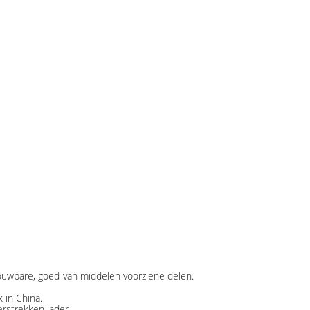
rouwbare, goed-van middelen voorziene delen.
 in China.
rstrekken lader.