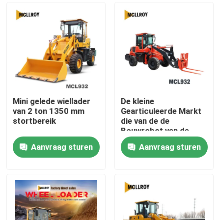
Mini gelede wiellader
De kleine
van 2 ton 1350 mm
Gearticuleerde Markt
stortbereik
die van de de
Bouwrobot van de
Wiellader Industriële
Aanvraag sturen
Aanvraag sturen
Geen
Huis
Onderbrekingspunt
lassen
Producten
Ongeveer ons