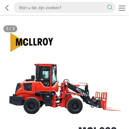
2
/
3