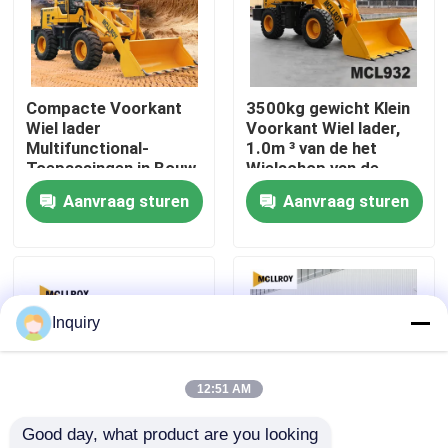
Fabrieksreis
Compacte Voorkant
3500kg gewicht Klein
Kwaliteitscontrole
Wiel lader
Voorkant Wiel lader,
Multifunctional-
1.0m ³ van de het
Toepassingen in Bouw
Wielschop van de
Contacteer ons
en Landbouw
Emmercapaciteit het
Aanvraag sturen
Aanvraag sturen
Wiellader
Nieuws
Verzoek om een Citaat
Inquiry
De Machine van de wiellader
12:51 AM
Good day, what product are you looking 
Compacte Wielladers