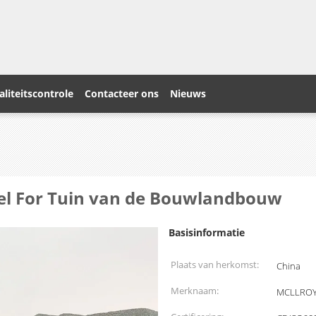
liteitscontrole
Contacteer ons
Nieuws
vel For Tuin van de Bouwlandbouw
Basisinformatie
Plaats van herkomst:
China
Merknaam:
MCLLRO