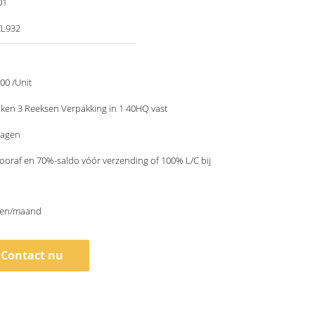
01
ZL932
00 /Unit
ken 3 Reeksen Verpakking in 1 40HQ vast
dagen
ooraf en 70%-saldo vóór verzending of 100% L/C bij
sen/maand
Contact nu