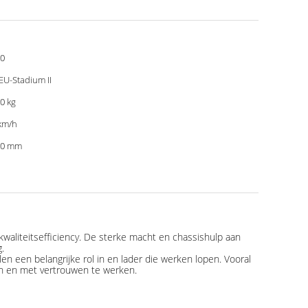
0
EU-Stadium II
0 kg
km/h
10 mm
kwaliteitsefficiency. De sterke macht en chassishulp aan
.
len een belangrijke rol in en lader die werken lopen. Vooral
ven en met vertrouwen te werken.