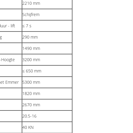
2210 mm
Schijfrem
ur - lift
≤ 7 s
g
290 mm
1490 mm
p-Hoogte
3200 mm
≤ 650 mm
 met Emmer
5300 mm
1820 mm
2670 mm
20.5-16
40 KN