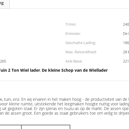
ng
T/min:
240
Emissies:
De 
Geschatte Lading:
180
Max. Reissnelheid:
28 
 265
Axle Base:
22
Tuin 2 Ton Wiel lader
De kleine Schop van de Wiellader
,
 tuin, enz. En wij ervaren in het maken hoog - de productiviteit van de 
voor kleine ruimte, uitstekende het leegmaken hoogte nuttig voor lading
 uit gegoten staal. Er zijn ijzeras en Isuzu-as op de markt. De assen spe
an de assen groot. Een goede as staat gebruikers toe om veilig te drij