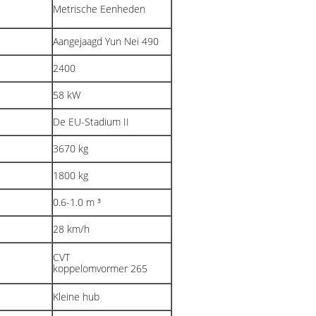
Metrische Eenheden
Aangejaagd Yun Nei 490
2400
58 kW
De EU-Stadium II
3670 kg
1800 kg
0.6-1.0 m ³
28 km/h
CVT
koppelomvormer 265
Kleine hub