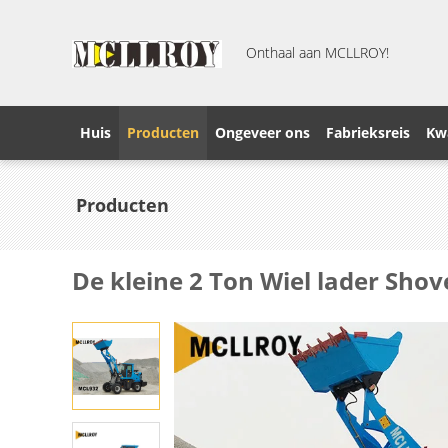
Onthaal aan MCLLROY!
Huis
Producten
Ongeveer ons
Fabrieksreis
Kwa
Producten
De kleine 2 Ton Wiel lader Sho