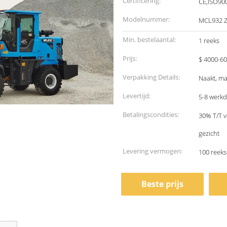
Certificering:
CE,ISO90
Modelnummer:
MCL932 
Min. bestelaantal:
1 reeks
Prijs:
$ 4000-60
Verpakking Details:
Naakt, ma
Levertijd:
5-8 werk
Betalingscondities:
30% T/T v
gezicht
Levering vermogen:
100 reek
Beste prijs