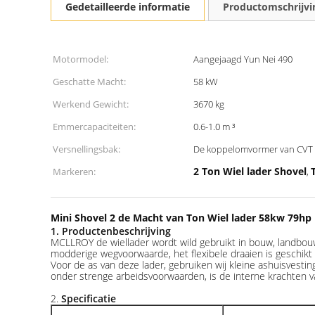
Gedetailleerde informatie
Productomschrijvi
Motormodel:
Aangejaagd Yun Nei 490
Geschatte Macht:
58 kW
Werkend Gewicht:
3670 kg
Emmercapaciteiten:
0.6-1.0 m ³
Versnellingsbak:
De koppelomvormer van CVT
2 Ton Wiel lader Shovel
Markeren:
,
Mini Shovel 2 de Macht van Ton Wiel lader 58kw 79hp
1. Productenbeschrijving
MCLLROY de wiellader wordt wild gebruikt in bouw, landbouw,
modderige wegvoorwaarde, het flexibele draaien is geschikt 
Voor de as van deze lader, gebruiken wij kleine ashuisvesting
onder strenge arbeidsvoorwaarden, is de interne krachten v
2.
Specificatie