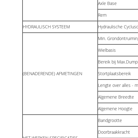
Axle Base
Rem
HYDRAULISCH SYSTEEM
Hydraulische Cyclusdu
Min. Grondontruimin
Wielbasis
Bereik bij Max.Dum
(BENADERENDE) AFMETINGEN
Stortplaatsbereik
Lengte over alles -
Algemene Breedte
Algemene Hoogte
Bandgrootte
Doorbraakkracht
HET WERKEN SPECIFICATIES