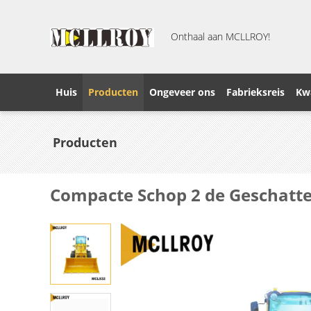
Onthaal aan MCLLROY!
Huis
Producten
Ongeveer ons
Fabrieksreis
Kwa
Producten
Compacte Schop 2 de Geschatte