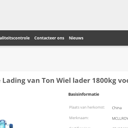
liteitscontrole
Contacteer ons
Nieuws
 Lading van Ton Wiel lader 1800kg 
Basisinformatie
Plaats van herkomst:
China
Merknaam:
MCLLRO