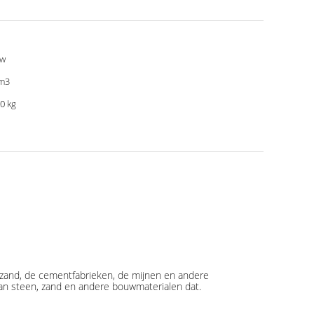
kw
m3
0 kg
t zand, de cementfabrieken, de mijnen en andere
van steen, zand en andere bouwmaterialen dat.