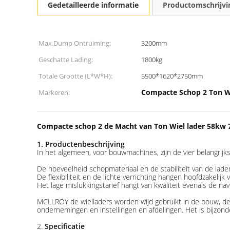
Gedetailleerde informatie
Productomschrijvi
Max.Dump Ontruiming:
3200mm
Geschatte Lading:
1800kg
Totale Grootte (L*W*H):
5500*1620*2750mm
Compacte Schop 2 Ton Wi
Markeren:
Compacte schop 2 de Macht van Ton Wiel lader 58kw 
1. Productenbeschrijving
In het algemeen, voor bouwmachines, zijn de vier belangrijkste
De hoeveelheid schopmateriaal en de stabiliteit van de lad
De flexibiliteit en de lichte verrichting hangen hoofdzakelijk
Het lage mislukkingstarief hangt van kwaliteit evenals de na
MCLLROY de wielladers worden wijd gebruikt in de bouw, de 
ondernemingen en instellingen en afdelingen. Het is bijzon
2.
Specificatie