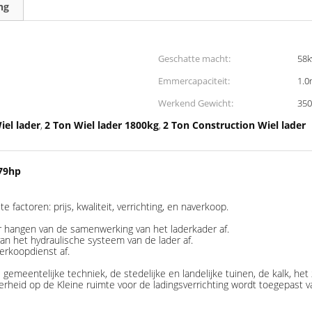
ng
Geschatte macht:
58
Emmercapaciteit:
1.0
Werkend Gewicht:
350
el lader
2 Ton Wiel lader 1800kg
2 Ton Construction Wiel lader
,
,
79hp
 factoren: prijs, kwaliteit, verrichting, en naverkoop.
er hangen van de samenwerking van het laderkader af.
 van het hydraulische systeem van de lader af.
verkoopdienst af.
gemeentelijke techniek, de stedelijke en landelijke tuinen, de kalk, he
derheid op de Kleine ruimte voor de ladingsverrichting wordt toegepast 