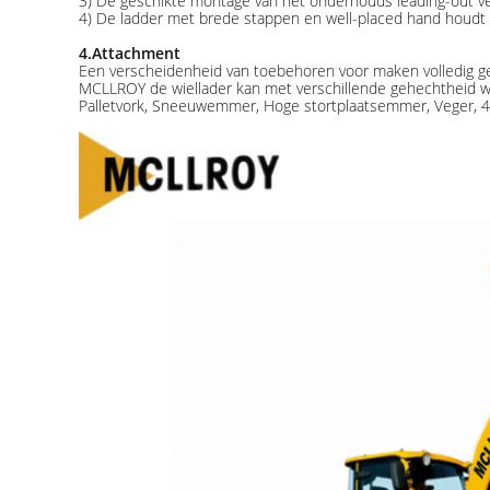
3) De geschikte montage van het onderhouds leading-out vet
4) De ladder met brede stappen en well-placed hand houdt o
4.Attachment
Een verscheidenheid van toebehoren voor maken volledig g
MCLLROY de wiellader kan met verschillende gehechtheid wo
Palletvork, Sneeuwemmer, Hoge stortplaatsemmer, Veger, 4