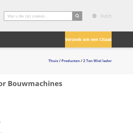
Dutch
search
Verzoek om een Citaat
Thuis
/
Producten
/
2 Ton Wiel lader
voor Bouwmachines
Y