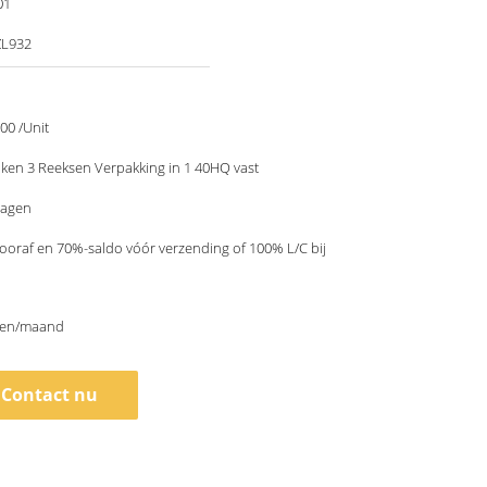
01
ZL932
00 /Unit
ken 3 Reeksen Verpakking in 1 40HQ vast
dagen
ooraf en 70%-saldo vóór verzending of 100% L/C bij
sen/maand
Contact nu