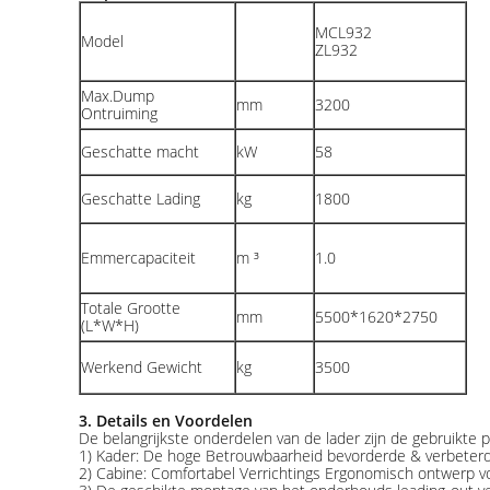
MCL932
Model
ZL932
Max.Dump
mm
3200
Ontruiming
Geschatte macht
kW
58
Geschatte Lading
kg
1800
Emmercapaciteit
m ³
1.0
Totale Grootte
mm
5500*1620*2750
(L*W*H)
Werkend Gewicht
kg
3500
3. Details en Voordelen
De belangrijkste onderdelen van de lader zijn de gebruikte
1) Kader: De hoge Betrouwbaarheid bevorderde & verbeterde
2) Cabine: Comfortabel Verrichtings Ergonomisch ontwerp vo