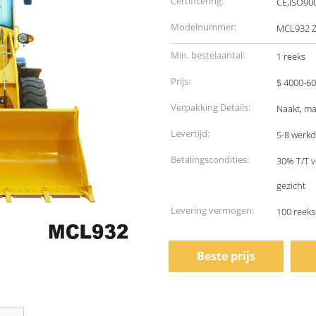
Certificering:
CE,ISO90
Modelnummer:
MCL932 
Min. bestelaantal:
1 reeks
Prijs:
$ 4000-60
Verpakking Details:
Naakt, ma
Levertijd:
5-8 werk
Betalingscondities:
30% T/T v
gezicht
Levering vermogen:
100 reek
Beste prijs