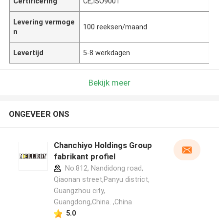
Certificering
CE,ISO9001
Levering vermoge
100 reeksen/maand
n
Levertijd
5-8 werkdagen
Bekijk meer
ONGEVEER ONS
Chanchiyo Holdings Group
fabrikant profiel
No.812, Nandidong road,
Qiaonan street,Panyu district,
Guangzhou city,
Guangdong,China. ,China
5.0