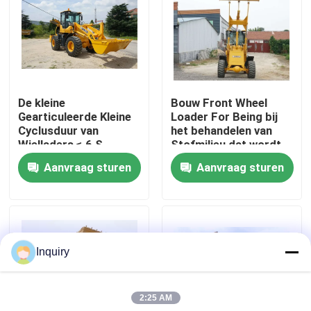
Fabrieksreis
Kwaliteitscontrole
De kleine
Bouw Front Wheel
Gearticuleerde Kleine
Loader For Being bij
Contacteer ons
Cyclusduur van
het behandelen van
Wielladers ≤ 6 S
Stofmilieu dat wordt
gebruikt
Aanvraag sturen
Aanvraag sturen
Nieuws
Verzoek om een Citaat
Inquiry
De Machine van de wiellader
2:25 AM
Compacte Wielladers