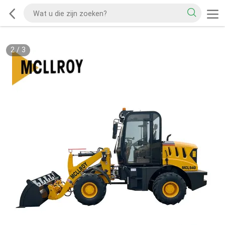
2
/
3