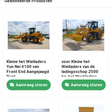
Geadviseerde Producten
Kleine het Wielladers
voor Kleine het
Yun Nei 4100 van
Wielladers van de
Front End Aangejaagd
ladingsschop 2500
Punt
kg-het Werklading
Huis
Aanvraag sturen
Aanvraag sturen
Producten
Ongeveer ons