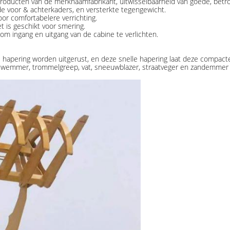
 producten van de merknaamfabrikant, uitwisselbaarheid van goede, bet
 voor & achterkaders, en versterkte tegengewicht.
or comfortabelere verrichting.
 is geschikt voor smering.
m ingang en uitgang van de cabine te verlichten.
 hapering worden uitgerust, en deze snelle hapering laat deze compact
euwemmer, trommelgreep, vat, sneeuwblazer, straatveger en zandemmer 