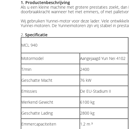
1. Productenbeschrijving
Als u een kleine machine met grotere prestaties zoekt, da
doorbraakkracht wanneer het met emmers, of met palletvork
Wij gebruiken Yunnei-motor voor deze lader. Vele ontwikke
Yunnei-motoren. De Yunneimotoren zijn vrij stabiel in pres
2.
Specificatie
MCL 940
Motormodel
Aangejaagd Yun Nei 4102
T/min
2400
Geschatte Macht
76 kW
Emissies
De EU-Stadium II
Werkend Gewicht
6100 kg
Geschatte Lading
2800 kg
Emmercapaciteiten
1.2 m ³