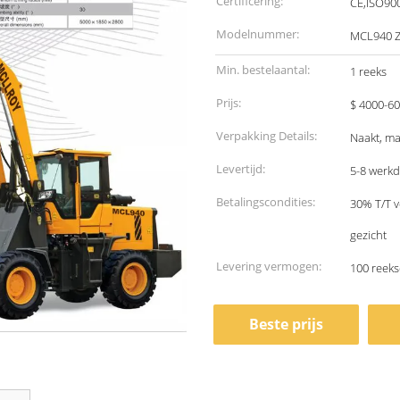
Certificering:
CE,ISO90
Modelnummer:
MCL940 
Min. bestelaantal:
1 reeks
Prijs:
$ 4000-60
Verpakking Details:
Naakt, ma
Levertijd:
5-8 werk
Betalingscondities:
30% T/T v
gezicht
Levering vermogen:
100 reek
Beste prijs