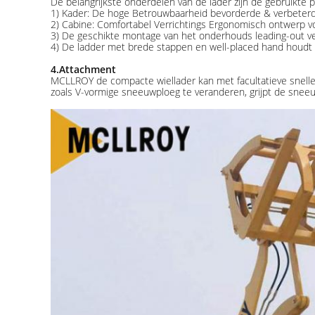
De belangrijkste onderdelen van de lader zijn de gebruikte
1) Kader: De hoge Betrouwbaarheid bevorderde & verbeterde
2) Cabine: Comfortabel Verrichtings Ergonomisch ontwerp vo
3) De geschikte montage van het onderhouds leading-out vet
4) De ladder met brede stappen en well-placed hand houdt o
4.Attachment
MCLLROY de compacte wiellader kan met facultatieve snelle
zoals V-vormige sneeuwploeg te veranderen, grijpt de sne