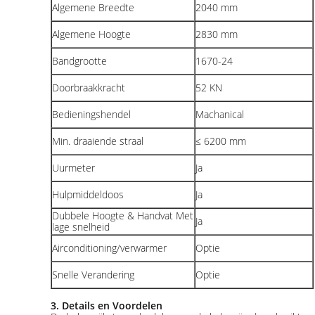
Algemene Breedte
2040 mm
Algemene Hoogte
2830 mm
Bandgrootte
1670-24
Doorbraakkracht
52 KN
Bedieningshendel
Machanical
Min. draaiende straal
≤ 6200 mm
Uurmeter
Ja
Hulpmiddeldoos
Ja
Dubbele Hoogte & Handvat Met
Ja
lage snelheid
Airconditioning/verwarmer
Optie
Snelle Verandering
Optie
3. Details en Voordelen