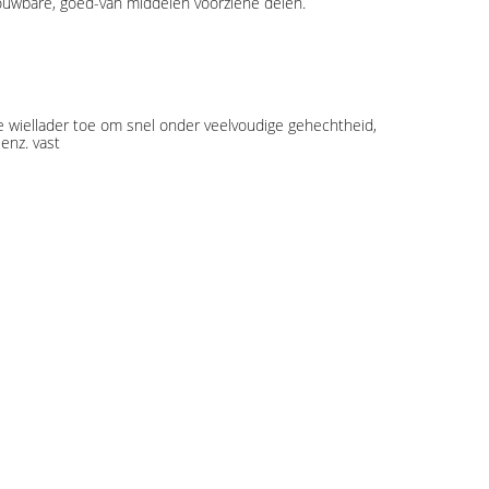
rouwbare, goed-van middelen voorziene delen.
e wiellader toe om snel onder veelvoudige gehechtheid,
enz. vast