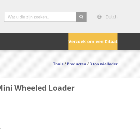
Dutch
search
Verzoek om een Citaat
Thuis
/
Producten
/
3 ton wiellader
Mini Wheeled Loader
Y