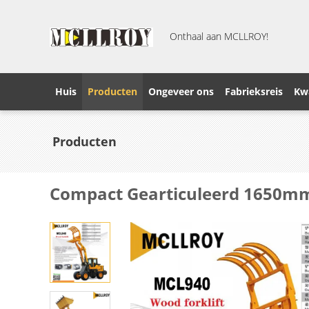
Onthaal aan MCLLROY!
Huis
Producten
Ongeveer ons
Fabrieksreis
Kwa
Producten
Compact Gearticuleerd 1650mm 