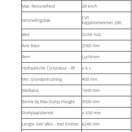
Max. Reissnelheid
28 km/h
CVT
Versnellingsbak
koppelomvormer 280
Alex
Grote hub
Axle Base
2560 mm
Rem
Luchtrem
Hydraulische Cyclusduur - lift
≤ 6 s
Min. Grondontruiming
400 mm
Wielbasis
1640 mm
Bereik bij Max.Dump-Hoogte
3500 mm
Stortplaatsbereik
≤ 650 mm
Lengte over alles - met Emmer
6240 mm