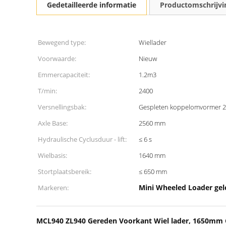
Gedetailleerde informatie
Productomschrijvi
Bewegend type:
Wiellader
Voorwaarde:
Nieuw
Emmercapaciteit:
1.2m3
T/min:
2400
Versnellingsbak:
Gespleten koppelomvormer 
Axle Base:
2560 mm
Hydraulische Cyclusduur - lift:
≤ 6 s
Wielbasis:
1640 mm
Stortplaatsbereik:
≤ 650 mm
Mini Wheeled Loader gel
Markeren:
MCL940 ZL940 Gereden Voorkant Wiel lader, 1650mm C