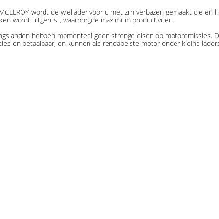
n MCLLROY-wordt de wiellader voor u met zijn verbazen gemaakt die en
en wordt uitgerust, waarborgde maximum productiviteit.
lingslanden hebben momenteel geen strenge eisen op motoremissies. Daa
taties en betaalbaar, en kunnen als rendabelste motor onder kleine lade