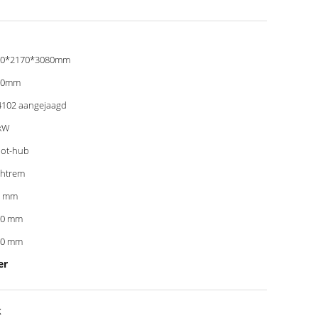
30*2170*3080mm
00mm
102 aangejaagd
kW
ot-hub
htrem
0 mm
00 mm
40 mm
er
k