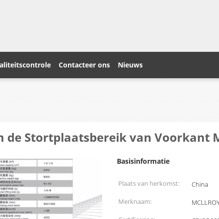
liteitscontrole
Contacteer ons
Nieuws
de Stortplaatsbereik van Voorkant 
Basisinformatie
Plaats van herkomst:
China
Merknaam:
MCLLRO