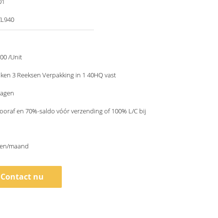
01
ZL940
00 /Unit
ken 3 Reeksen Verpakking in 1 40HQ vast
dagen
ooraf en 70%-saldo vóór verzending of 100% L/C bij
sen/maand
Contact nu