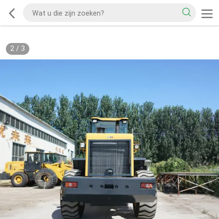
2
/
3