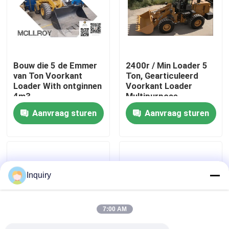
Fabrieksreis
Kwaliteitscontrole
Bouw die 5 de Emmer
2400r / Min Loader 5
van Ton Voorkant
Ton, Gearticuleerd
Loader With ontginnen
Voorkant Loader
Contacteer ons
4m3
Multipurpose
Aanvraag sturen
Aanvraag sturen
Nieuws
Verzoek om een Citaat
Inquiry
De Machine van de wiellader
7:00 AM
Compacte Wielladers