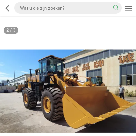
2
/
3