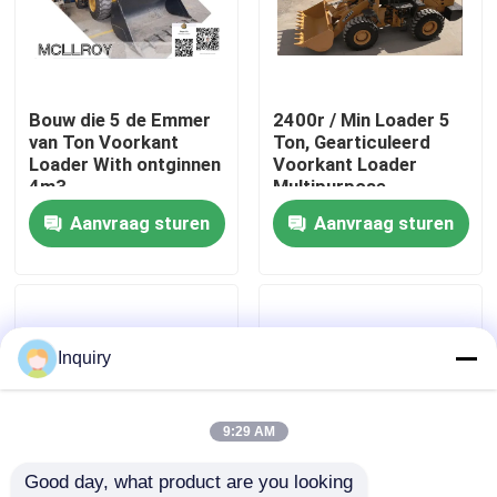
Fabrieksreis
Bouw die 5 de Emmer
2400r / Min Loader 5
Kwaliteitscontrole
van Ton Voorkant
Ton, Gearticuleerd
Loader With ontginnen
Voorkant Loader
4m3
Multipurpose
Contacteer ons
Aanvraag sturen
Aanvraag sturen
Nieuws
Verzoek om een Citaat
Inquiry
De Machine van de wiellader
9:29 AM
Good day, what product are you looking 
Compacte Wielladers