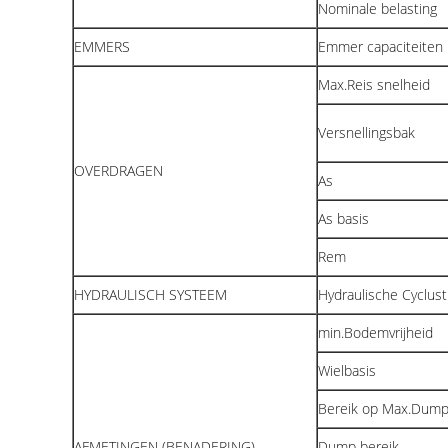
Nominale belasting
EMMERS
Emmer capaciteiten
Max.Reis snelheid
Versnellingsbak
OVERDRAGEN
As
As basis
Rem
HYDRAULISCH SYSTEEM
Hydraulische Cyclusti
min.Bodemvrijheid
Wielbasis
Bereik op Max.Dum
AFMETINGEN (BENADERING)
Dump bereik