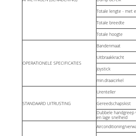
Totale lengte - met
Totale breedte
Totale hoogte
Bandenmaat
Uitbraakkracht
OPERATIONELE SPECIFICATIES
Joystick
min.draaicirkel
Urenteller
STANDAARD UITRUSTING
Gereedschapskist
Dubbele handgreep 
en lage snelheid
Airconditioning/verw