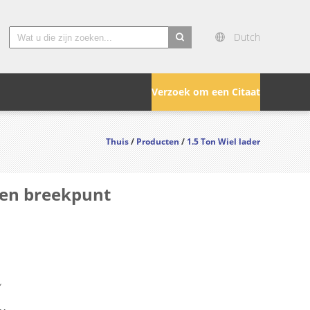
Dutch
search
Verzoek om een Citaat
Thuis
/
Producten
/
1.5 Ton Wiel lader
Geen breekpunt
Y