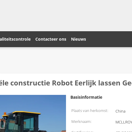
liteitscontrole
Contacteer ons
Nieuws
ële constructie Robot Eerlijk lassen 
Basisinformatie
Plaats van herkomst:
China
Merknaam:
MCLLRO