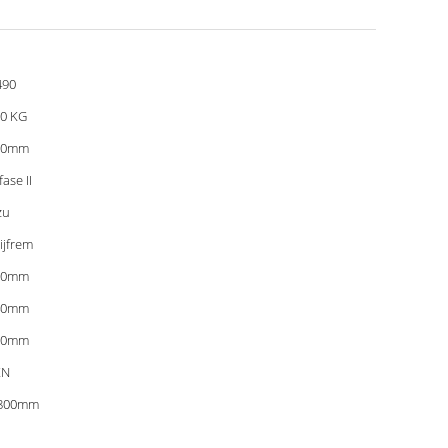
490
0 KG
00mm
fase II
zu
ijfrem
00mm
40mm
70mm
KN
6800mm