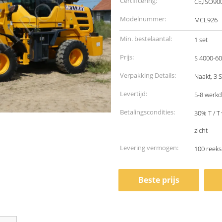
Certificering:
CE,ISO90
Modelnummer:
MCL926
Min. bestelaantal:
1 set
Prijs:
$ 4000-60
Verpakking Details:
Naakt, 3 
Levertijd:
5-8 werk
Betalingscondities:
30% T / T
zicht
Levering vermogen:
100 reek
Beste prijs