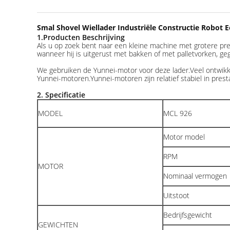
Smal Shovel Wiellader Industriële Constructie Robot 
1
.
Producten Beschrijving
Als u op zoek bent naar een kleine machine met grotere pr
wanneer hij is uitgerust met bakken of met palletvorken, ge
We gebruiken de Yunnei-motor voor deze lader.Veel ontwik
Yunnei-motoren.Yunnei-motoren zijn relatief stabiel in pre
2. Specificatie
MODEL
MCL 926
Motor model
RPM
MOTOR
Nominaal vermogen
Uitstoot
Bedrijfsgewicht
GEWICHTEN