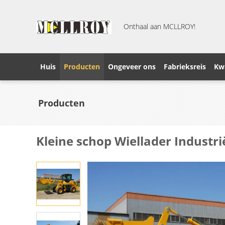
Onthaal aan MCLLROY!
Huis
Producten
Ongeveer ons
Fabrieksreis
Kwa
Producten
Kleine schop Wiellader Industri