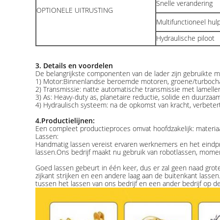
Snelle verandering
OPTIONELE UITRUSTING
Multifunctioneel hul
Hydraulische piloot
3.
Details en voordelen
De belangrijkste componenten van de lader zijn gebruikte m
1) Motor:Binnenlandse beroemde motoren, groene/turbocha
2) Transmissie: natte automatische transmissie met lamelle
3) As: Heavy-duty as, planetaire reductie, solide en duurza
4) Hydraulisch systeem: na de opkomst van kracht, verbetert
4.
Productielijnen:
Een compleet productieproces omvat hoofdzakelijk: materiaal
Lassen:
Handmatig lassen vereist ervaren werknemers en het eindprodu
lassen.Ons bedrijf maakt nu gebruik van robotlassen, momente
Goed lassen gebeurt in één keer, dus er zal geen naad grot
zijkant strijken en een andere laag aan de buitenkant lassen.H
tussen het lassen van ons bedrijf en een ander bedrijf op de