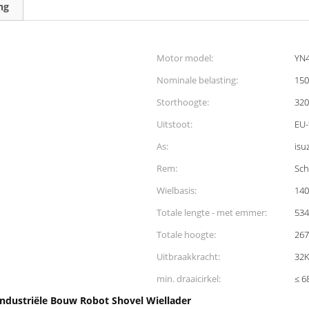
ng
Motor model:
YN
Nominale belasting:
150
Storthoogte:
32
Uitstoot:
EU-
As:
isu
Rem:
Sch
Wielbasis:
14
Totale lengte - met emmer:
53
Totale hoogte:
26
Uitbraakkracht:
32
min. draaicirkel:
≤ 
Industriële Bouw Robot Shovel Wiellader