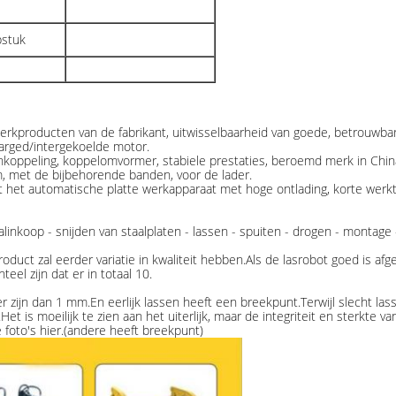
pstuk
erkproducten van de fabrikant, uitwisselbaarheid van goede, betrouwba
rged/intergekoelde motor.
nkoppeling, koppelomvormer, stabiele prestaties, beroemd merk in Chin
am, met de bijbehorende banden, voor de lader.
 het automatische platte werkapparaat met hoge ontlading, korte werktij
inkoop - snijden van staalplaten - lassen - spuiten - drogen - montage 
ct zal eerder variatie in kwaliteit hebben.Als de lasrobot goed is afgest
el zijn dat er in totaal 10.
er zijn dan 1 mm.En eerlijk lassen heeft een breekpunt.Terwijl slecht 
et is moeilijk te zien aan het uiterlijk, maar de integriteit en sterkte v
 foto's hier.(andere heeft breekpunt)