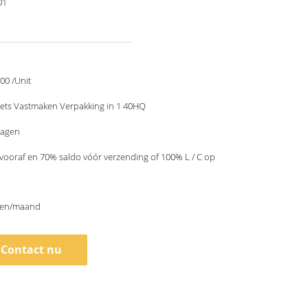
01
00 /Unit
Sets Vastmaken Verpakking in 1 40HQ
dagen
 vooraf en 70% saldo vóór verzending of 100% L / C op
sen/maand
Contact nu