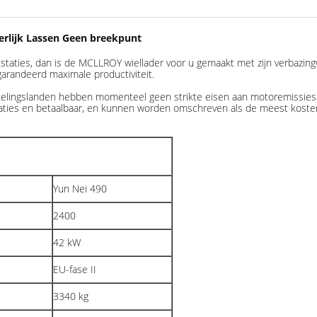
Eerlijk Lassen Geen breekpunt
estaties, dan is de MCLLROY wiellader voor u gemaakt met zijn verbaz
garandeerd maximale productiviteit.
kelingslanden hebben momenteel geen strikte eisen aan motoremissies
staties en betaalbaar, en kunnen worden omschreven als de meest kosten
Yun Nei 490
2400
42 kW
EU-fase II
3340 kg