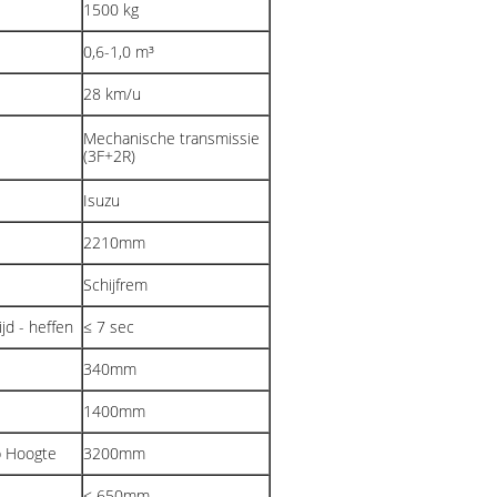
1500 kg
0,6-1,0 m³
28 km/u
Mechanische transmissie
(3F+2R)
Isuzu
2210mm
Schijfrem
jd - heffen
≤ 7 sec
340mm
1400mm
p Hoogte
3200mm
≤ 650mm