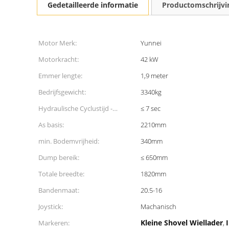
Gedetailleerde informatie
Productomschrijvi
Motor Merk:
Yunnei
Motorkracht:
42 kW
Emmer lengte:
1,9 meter
Bedrijfsgewicht:
3340kg
Hydraulische Cyclustijd -
≤ 7 sec
heffen:
As basis:
2210mm
min. Bodemvrijheid:
340mm
Dump bereik:
≤ 650mm
Totale breedte:
1820mm
Bandenmaat:
20.5-16
Joystick:
Machanisch
Kleine Shovel Wiellader
Markeren:
,