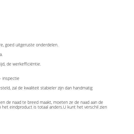
re, goed uitgeruste onderdelen.
a.
d, de werkefficiëntie.
- inspectie
eld, zal de kwaliteit stabieler zijn dan handmatig
lassen de naad te breed maakt, moeten ze de naad aan de
an het eindproduct is totaal anders.U kunt het verschil zien