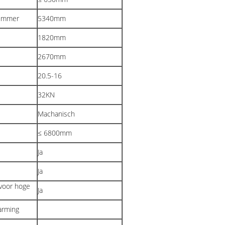
 emmer
5340mm
1820mm
2670mm
20.5-16
32KN
Machanisch
≤ 6800mm
Ja
Ja
voor hoge
Ja
arming