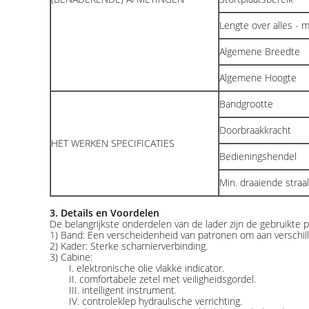
Lengte over alles -
Algemene Breedte
Algemene Hoogte
Bandgrootte
Doorbraakkracht
HET WERKEN SPECIFICATIES
Bedieningshendel
Min. draaiende straal
3. Details en Voordelen
De belangrijkste onderdelen van de lader zijn de gebruikte
1) Band: Een verscheidenheid van patronen om aan verschil
2) Kader: Sterke scharnierverbinding.
3) Cabine:
I. elektronische olie vlakke indicator.
II. comfortabele zetel met veiligheidsgordel.
III. intelligent instrument.
IV. controleklep hydraulische verrichting.