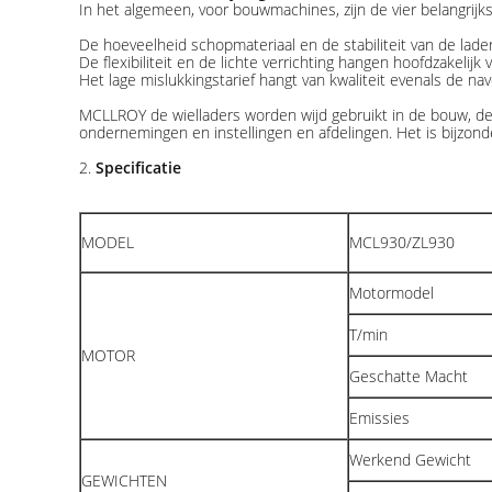
In het algemeen, voor bouwmachines, zijn de vier belangrijkste
De hoeveelheid schopmateriaal en de stabiliteit van de lad
De flexibiliteit en de lichte verrichting hangen hoofdzakelijk
Het lage mislukkingstarief hangt van kwaliteit evenals de na
MCLLROY de wielladers worden wijd gebruikt in de bouw, de 
ondernemingen en instellingen en afdelingen. Het is bijzon
2.
Specificatie
MODEL
MCL930/ZL930
Motormodel
T/min
MOTOR
Geschatte Macht
Emissies
Werkend Gewicht
GEWICHTEN