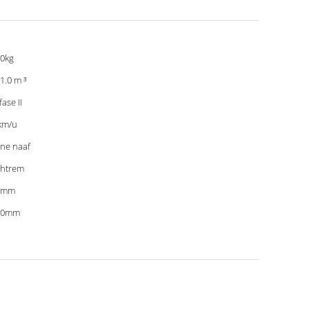
0kg
-1.0 m ³
fase II
km/u
ine naaf
htrem
0mm
00mm