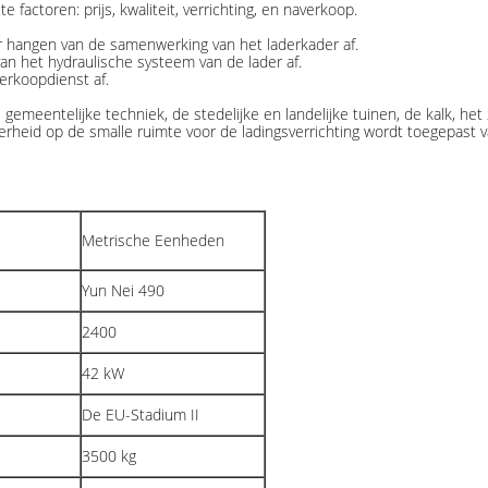
 factoren: prijs, kwaliteit, verrichting, en naverkoop.
er hangen van de samenwerking van het laderkader af.
 van het hydraulische systeem van de lader af.
verkoopdienst af.
gemeentelijke techniek, de stedelijke en landelijke tuinen, de kalk, he
derheid op de smalle ruimte voor de ladingsverrichting wordt toegepast
Metrische Eenheden
Yun Nei 490
2400
42 kW
De EU-Stadium II
3500 kg