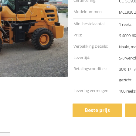
Certificering:
CE,ISO90
Modelnummer:
MCL930 
Min. bestelaantal:
1 reeks
Prijs:
$ 4000-60
Verpakking Details:
Naakt, ma
Levertijd:
5-8 werk
Betalingscondities:
30% T/T v
gezicht
Levering vermogen:
100 reek
Beste prijs