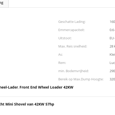
ng
Geschatte Lading:
160
Emmercapaciteit:
0.6
Uitstoot:
EU-
Max. Reis snelheid:
28 
As:
Kle
Rem:
Luc
min. Bodemvrijheid:
29
Bereik op Max.Dump Hoogte:
32
heel-Lader
Front End Wheel Loader 42KW
,
cht Mini Shovel van 42KW 57hp