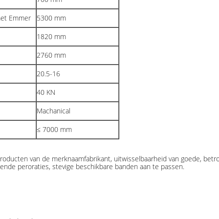
 met Emmer
5300 mm
1820 mm
2760 mm
20.5-16
40 KN
Machanical
≤ 7000 mm
 producten van de merknaamfabrikant, uitwisselbaarheid van goede, bet
lende peroraties, stevige beschikbare banden aan te passen.