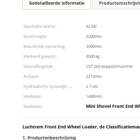
Gedetailleerde informatie
Productomschrijvi
Geschatte Macht:
42 kW
Storthoogte:
3200mm
Max.Dump-opruiming:
3500mm
Werkend gewicht:
3500 kg
Versnellingsbak:
CVT 265 koppelomvormer
As basis:
2210mm
Hydraulische Cyclustijd -
≤ 7 sec
heffen:
Wielbasis:
1490mm
Mini Shovel Front End W
Markeren:
Luchtrem Front End Wheel Loader, de Classificatiema
1. Productenbeschrijving