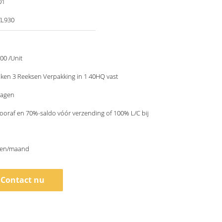
01
ZL930
00 /Unit
ken 3 Reeksen Verpakking in 1 40HQ vast
dagen
ooraf en 70%-saldo vóór verzending of 100% L/C bij
sen/maand
Contact nu