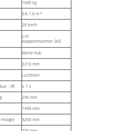
1600 kg
0.6-1.0 m ³
28 km/h
CVT
koppelomvormer 265
Kleine hub
2210 mm
Luchtrem
ur - lift
≤ 7 s
g
290 mm
1490 mm
p-Hoogte
3200 mm
700 mm