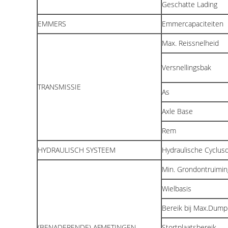
Geschatte Lading
EMMERS
Emmercapaciteiten
Max. Reissnelheid
Versnellingsbak
TRANSMISSIE
As
Axle Base
Rem
HYDRAULISCH SYSTEEM
Hydraulische Cyclusdu
Min. Grondontruimin
Wielbasis
Bereik bij Max.Dum
(BENADERENDE) AFMETINGEN
Stortplaatsbereik