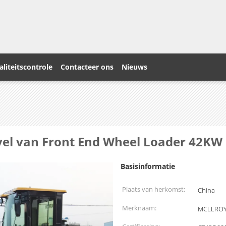
liteitscontrole
Contacteer ons
Nieuws
ovel van Front End Wheel Loader 42KW
Basisinformatie
Plaats van herkomst:
China
Merknaam:
MCLLRO