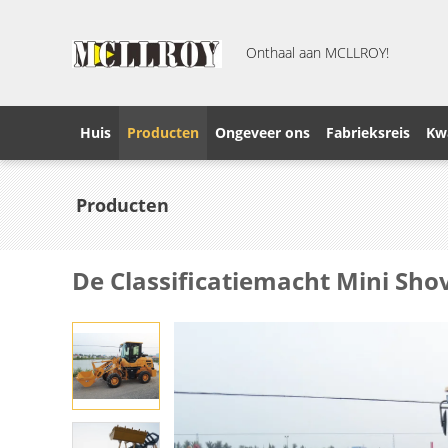
Onthaal aan MCLLROY!
Huis
Producten
Ongeveer ons
Fabrieksreis
Kwa
Producten
De Classificatiemacht Mini Sh