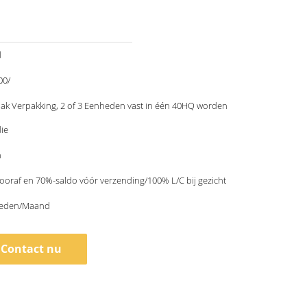
d
00/
ak Verpakking, 2 of 3 Eenheden vast in één 40HQ worden
ie
n
ooraf en 70%-saldo vóór verzending/100% L/C bij gezicht
heden/Maand
Contact nu