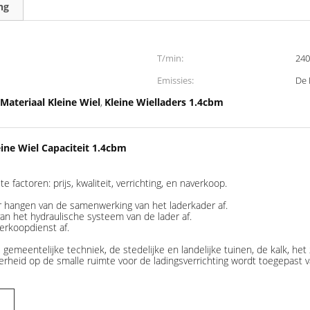
ng
T/min:
240
Emissies:
De 
Materiaal Kleine Wiel
Kleine Wielladers 1.4cbm
,
ine Wiel Capaciteit 1.4cbm
 factoren: prijs, kwaliteit, verrichting, en naverkoop.
er hangen van de samenwerking van het laderkader af.
 van het hydraulische systeem van de lader af.
verkoopdienst af.
gemeentelijke techniek, de stedelijke en landelijke tuinen, de kalk, he
derheid op de smalle ruimte voor de ladingsverrichting wordt toegepast