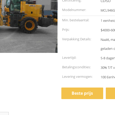
Certificering:
CE/ISO
Modelnummer:
MCL946G
Min. bestelaantal:
1 eenhei
Prijs:
$4000-60
Verpakking Details:
Naakt, ma
geladen d
Levertijd:
5-8 dage
Betalingscondities:
30% T/T v
Levering vermogen:
100 Een
Beste prijs