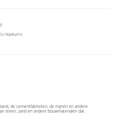
0
EU-Stadium II
t zand, de cementfabrieken, de mijnen en andere
 van steen, zand en andere bouwmaterialen dat.