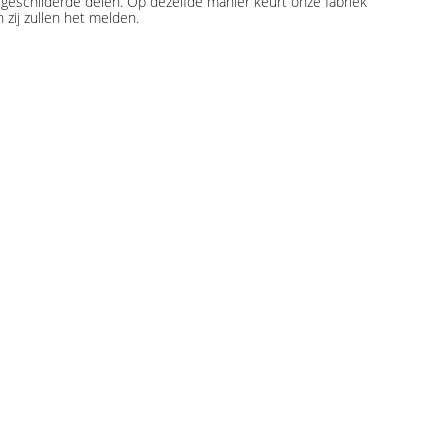
 geschilderde delen. Op dezelfde manier keurt onze fabriek
zij zullen het melden.