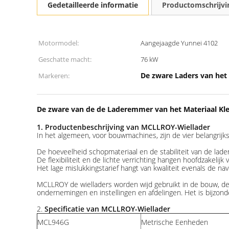
Gedetailleerde informatie
Productomschrijvi
Motormodel:
Aangejaagde Yunnei 4102
Geschatte macht:
76 kW
De zware Laders van het 
Markeren:
De zware van de de Laderemmer van het Materiaal Kle
1. Productenbeschrijving van MCLLROY-Wiellader
In het algemeen, voor bouwmachines, zijn de vier belangrijkste
De hoeveelheid schopmateriaal en de stabiliteit van de lad
De flexibiliteit en de lichte verrichting hangen hoofdzakelijk
Het lage mislukkingstarief hangt van kwaliteit evenals de na
MCLLROY de wielladers worden wijd gebruikt in de bouw, de 
ondernemingen en instellingen en afdelingen. Het is bijzon
2.
Specificatie van MCLLROY-Wiellader
MCL946G
Metrische Eenheden