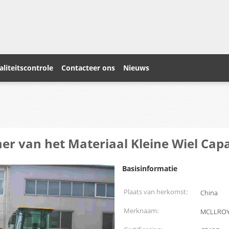
liteitscontrole
Contacteer ons
Nieuws
r van het Materiaal Kleine Wiel Capa
Basisinformatie
Plaats van herkomst:
China
Merknaam:
MCLLRO