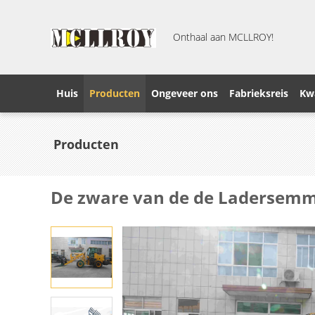
Onthaal aan MCLLROY!
Huis
Producten
Ongeveer ons
Fabrieksreis
Kwa
Producten
De zware van de de Ladersemme