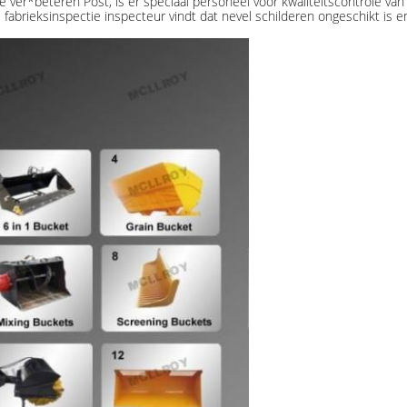
ver*beteren Post, is er speciaal personeel voor kwaliteitscontrole van
brieksinspectie inspecteur vindt dat nevel schilderen ongeschikt is en 