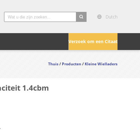
Dutch
search
Verzoek om een Citaat
Thuis
/
Producten
/
Kleine Wielladers
citeit 1.4cbm
Y