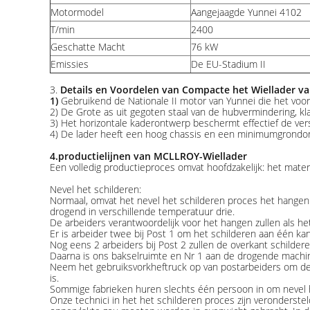
Motormodel
Aangejaagde Yunnei 4102
T/min
2400
Geschatte Macht
76 kW
Emissies
De EU-Stadium II
3.
Details en Voordelen van Compacte het Wiellader 
1)
Gebruikend de Nationale II motor van Yunnei die het voo
2) De Grote as uit gegoten staal van de hubvermindering, k
3) Het horizontale kaderontwerp beschermt effectief de versn
4) De lader heeft een hoog chassis en een minimumgrondont
4.productielijnen van MCLLROY-Wiellader
Een volledig productieproces omvat hoofdzakelijk: het mater
Nevel het schilderen:
Normaal, omvat het nevel het schilderen proces het hangen v
drogend in verschillende temperatuur drie.
De arbeiders verantwoordelijk voor het hangen zullen als het
Er is arbeider twee bij Post 1 om het schilderen aan één kan
Nog eens 2 arbeiders bij Post 2 zullen de overkant schildere
Daarna is ons bakselruimte en Nr 1 aan de drogende machin
Neem het gebruiksvorkheftruck op van postarbeiders om de 
is.
Sommige fabrieken huren slechts één persoon in om nevel het
Onze technici in het het schilderen proces zijn veronderstel