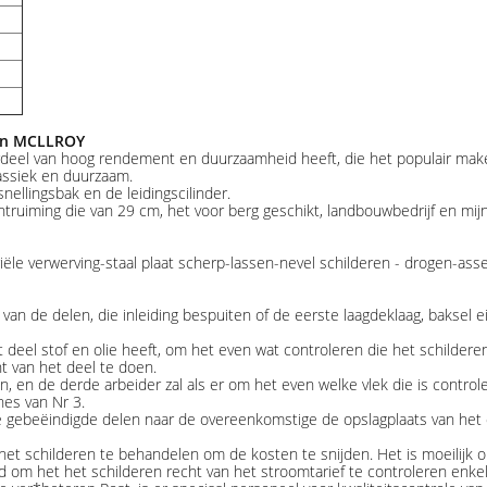
van MCLLROY
rdeel van hoog rendement en duurzaamheid heeft, die het populair mak
lassiek en duurzaam.
ellingsbak en de leidingscilinder.
ruiming die van 29 cm, het voor berg geschikt, landbouwbedrijf en mi
iële verwerving-staal plaat scherp-lassen-nevel schilderen - drogen-as
an de delen, die inleiding bespuiten of de eerste laagdeklaag, baksel ei
 deel stof en olie heeft, om het even wat controleren die het schilderen
t van het deel te doen.
n, en de derde arbeider zal als er om het even welke vlek die is contro
es van Nr 3.
gebeëindigde delen naar de overeenkomstige de opslagplaats van het de
 schilderen te behandelen om de kosten te snijden. Het is moeilijk om 
d om het het schilderen recht van het stroomtarief te controleren enkel