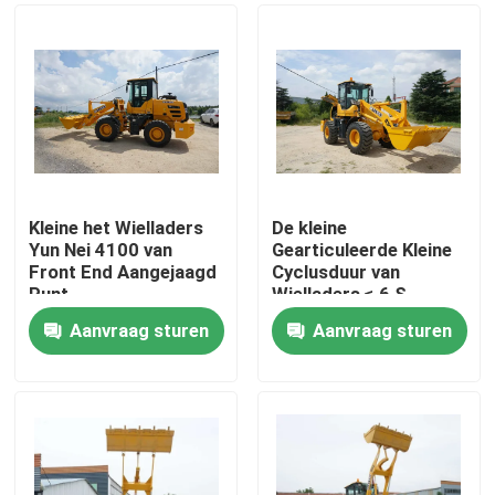
Kleine het Wielladers
De kleine
Yun Nei 4100 van
Gearticuleerde Kleine
Front End Aangejaagd
Cyclusduur van
Punt
Wielladers ≤ 6 S
Aanvraag sturen
Aanvraag sturen
Huis
Producten
Ongeveer ons