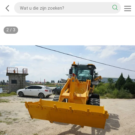
2
/
3