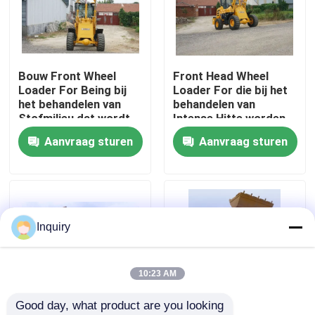
Fabrieksreis
Bouw Front Wheel
Front Head Wheel
Kwaliteitscontrole
Loader For Being bij
Loader For die bij het
het behandelen van
behandelen van
Stofmilieu dat wordt
Intense Hitte worden
Contacteer ons
gebruikt
gebruikt
Aanvraag sturen
Aanvraag sturen
Nieuws
Verzoek om een Citaat
Inquiry
De Machine van de wiellader
10:23 AM
Good day, what product are you looking 
Compacte Wielladers