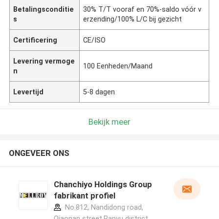
Betalingsconditie
30% T/T vooraf en 70%-saldo vóór v
s
erzending/100% L/C bij gezicht
Certificering
CE/ISO
Levering vermoge
100 Eenheden/Maand
n
Levertijd
5-8 dagen
Bekijk meer
ONGEVEER ONS
Chanchiyo Holdings Group
fabrikant profiel
No.812, Nandidong road,
Qiaonan street,Panyu district,