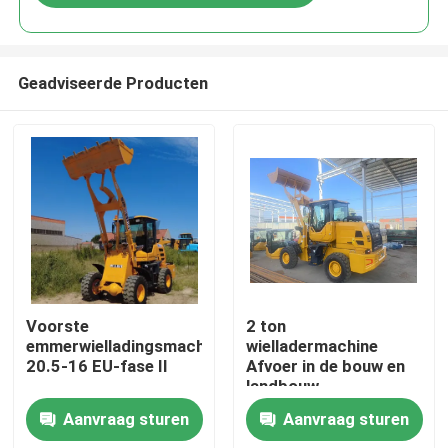
Geadviseerde Producten
Huis
Voorste
2 ton
emmerwielladingsmachineband
wielladermachine
20.5-16 EU-fase II
Afvoer in de bouw en
Producten
landbouw
Aanvraag sturen
Aanvraag sturen
Ongeveer ons