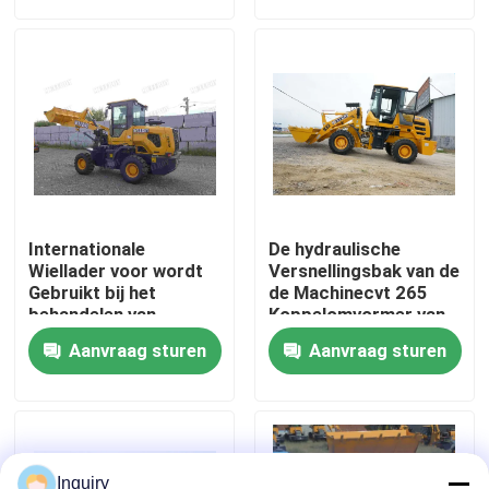
Fabrieksreis
Kwaliteitscontrole
Contacteer ons
Internationale
De hydraulische
Nieuws
Wiellader voor wordt
Versnellingsbak van de
Gebruikt bij het
de Machinecvt 265
behandelen van
Koppelomvormer van
Stofmilieu
de Wiellader
Verzoek om een Citaat
Aanvraag sturen
Aanvraag sturen
De Machine van de wiellader
Compacte Wielladers
Inquiry