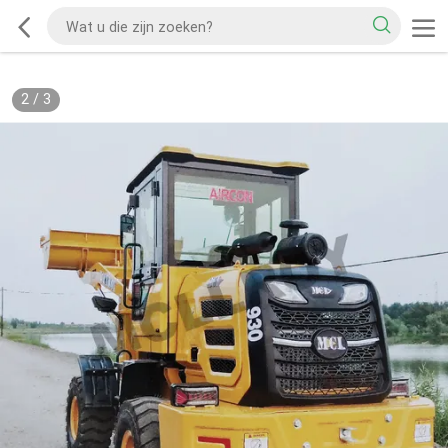
2
/
3