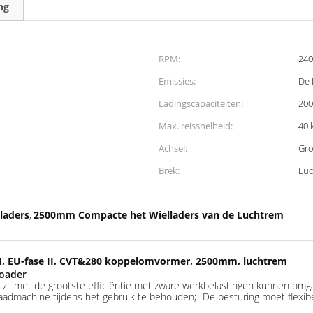
ng
RPM:
240
Emissies:
De 
Ladingscapaciteiten:
200
Max. reissnelheid:
40 
Achsel:
Gro
Brek:
Luc
laders
2500mm Compacte het Wielladers van de Luchtrem
,
PM, EU-fase II, CVT&280 koppelomvormer, 2500mm, luchtrem
oader
t zij met de grootste efficiëntie met zware werkbelastingen kunnen om
e laadmachine tijdens het gebruik te behouden;- De besturing moet flexi