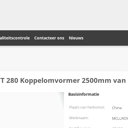
liteitscontrole
Contacteer ons
Nieuws
CVT 280 Koppelomvormer 2500mm van 
Basisinformatie
Plaats van herkomst:
China
Merknaam:
MCLLRO