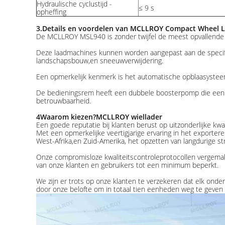
Hydraulische cyclustijd -
≤ 9 s
opheffing
3.
Details en voordelen van MCLLROY Compact Wheel 
De MCLLROY MSL940 is zonder twijfel de meest opvallende m
Deze laadmachines kunnen worden aangepast aan de specifi
landschapsbouw,en sneeuwverwijdering.
Een opmerkelijk kenmerk is het automatische opblaasysteem
De bedieningsrem heeft een dubbele boosterpomp die een luc
betrouwbaarheid.
4Waarom kiezen?
MCLLROY wiellader
Een goede reputatie bij klanten berust op uitzonderlijke kwali
Met een opmerkelijke veertigjarige ervaring in het export
West-Afrika,en Zuid-Amerika, het opzetten van langdurige stra
Onze compromisloze kwaliteitscontroleprotocollen vergemak
van onze klanten en gebruikers tot een minimum beperkt.
We zijn er trots op onze klanten te verzekeren dat elk ond
door onze belofte om in totaal tien eenheden weg te geven 