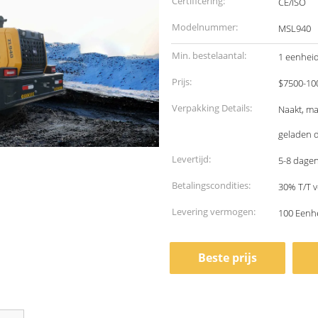
Certificering:
CE/ISO
Modelnummer:
MSL940
Min. bestelaantal:
1 eenhei
Prijs:
$7500-10
Verpakking Details:
Naakt, ma
geladen d
Levertijd:
5-8 dage
Betalingscondities:
30% T/T v
Levering vermogen:
100 Een
Beste prijs