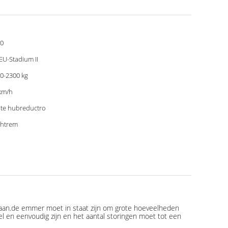
0
EU-Stadium II
0-2300 kg
km/h
te hubreductro
htrem
gaan.de emmer moet in staat zijn om grote hoeveelheden
bel en eenvoudig zijn en het aantal storingen moet tot een