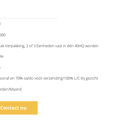
d
000
ak Verpakking, 2 of 3 Eenheden vast in één 40HQ worden
ie
n
ooraf en 70%-saldo vóór verzending/100% L/C bij gezicht
heden/Maand
Contact nu