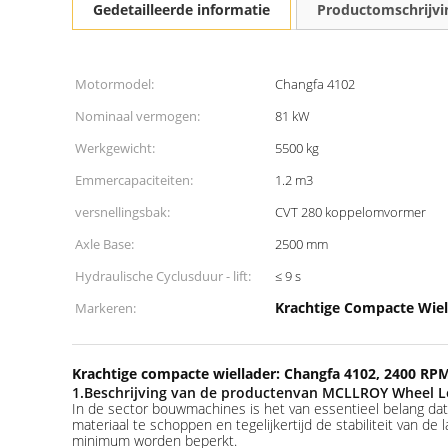
Gedetailleerde informatie
Productomschrijvi
Motormodel:
Changfa 4102
Nominaal vermogen:
81 kW
Werkgewicht:
5500 kg
Emmercapaciteiten:
1.2 m3
versnellingsbak:
CVT 280 koppelomvormer
Axle Base:
2500 mm
Hydraulische Cyclusduur - lift:
≤ 9 s
Krachtige Compacte Wiel
Markeren:
Krachtige compacte wiellader: Changfa 4102, 2400 R
1
.
Beschrijving van de producten
van MCLLROY Wheel L
In de sector bouwmachines is het van essentieel belang da
materiaal te schoppen en tegelijkertijd de stabiliteit van d
minimum worden beperkt.