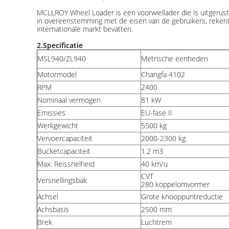
MCLLROY Wheel Loader is een voorwiellader die is uitgerus
in overeenstemming met de eisen van de gebruikers, reken
internationale markt bevatten.
2.Specificatie
MSL940/ZL940
Metrische eenheden
Motormodel
Changfa 4102
RPM
2400
Nominaal vermogen
81 kW
Emissies
EU-fase II
Werkgewicht
5500 kg
Vervoercapaciteit
2000-2300 kg
Bucketcapaciteit
1.2 m3
Max. Reissnelheid
40 km/u
CVT
Versnellingsbak
280 koppelomvormer
Achsel
Grote knooppuntreductie
Achsbasis
2500 mm
Brek
Luchtrem