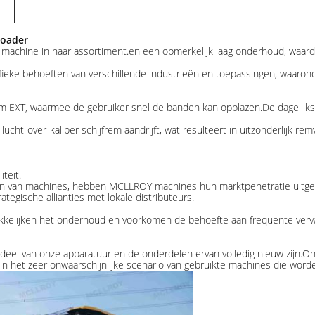
Loader
achine in haar assortiment.en een opmerkelijk laag onderhoud, waardo
eke behoeften van verschillende industrieën en toepassingen, waarond
 EXT, waarmee de gebruiker snel de banden kan opblazen.De dagelijkse
ht-over-kaliper schijfrem aandrijft, wat resulteert in uitzonderlijk r
teit.
eren van machines, hebben MCLLROY machines hun marktpenetratie uitge
tegische allianties met lokale distributeurs.
kelijken het onderhoud en voorkomen de behoefte aan frequente vervan
erdeel van onze apparatuur en de onderdelen ervan volledig nieuw zijn
in het zeer onwaarschijnlijke scenario van gebruikte machines die worde