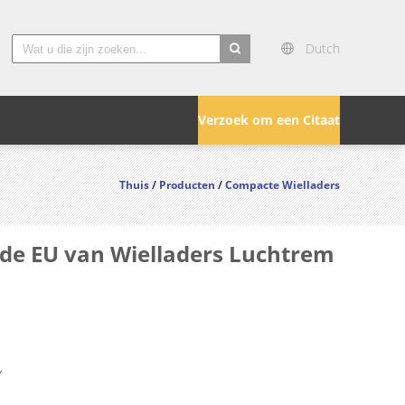
Dutch
search
Verzoek om een Citaat
Thuis
/
Producten
/
Compacte Wielladers
de EU van Wielladers Luchtrem
Y