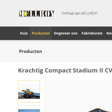
Onthaal aan MCLLROY!
Huis
Producten
Ongeveer ons
Fabrieksreis
Kwa
Producten
Krachtig Compact Stadium II 