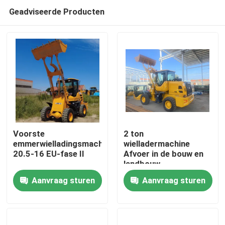
Geadviseerde Producten
Voorste
2 ton
emmerwielladingsmachineband
wielladermachine
20.5-16 EU-fase II
Afvoer in de bouw en
Huis
landbouw
Aanvraag sturen
Aanvraag sturen
Producten
Ongeveer ons