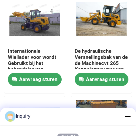
Fabrieksreis
Kwaliteitscontrole
Internationale
De hydraulische
Contacteer ons
Wiellader voor wordt
Versnellingsbak van de
Gebruikt bij het
de Machinecvt 265
behandelen van
Koppelomvormer van
Nieuws
Stofmilieu
de Wiellader
Aanvraag sturen
Aanvraag sturen
Verzoek om een Citaat
De Machine van de wiellader
Inquiry
Compacte Wielladers