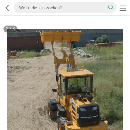
2
/
3