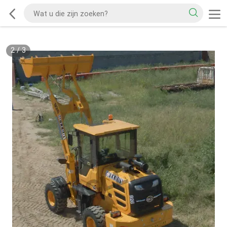
2
/
3