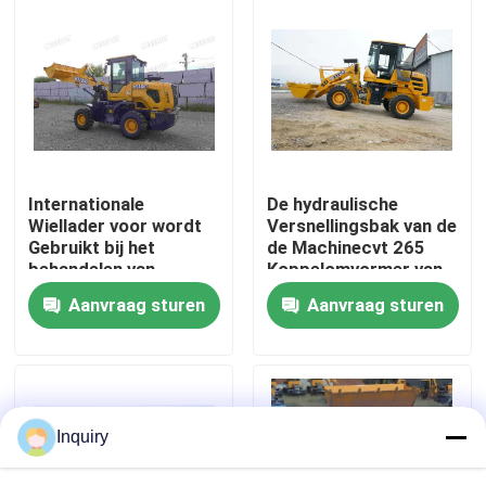
Fabrieksreis
Kwaliteitscontrole
Contacteer ons
Internationale
De hydraulische
Wiellader voor wordt
Versnellingsbak van de
Gebruikt bij het
de Machinecvt 265
Nieuws
behandelen van
Koppelomvormer van
Stofmilieu
de Wiellader
Aanvraag sturen
Aanvraag sturen
Verzoek om een Citaat
De Machine van de wiellader
Inquiry
Compacte Wielladers