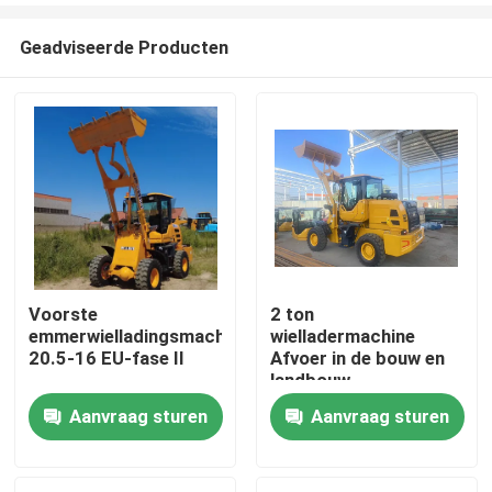
Geadviseerde Producten
Voorste
2 ton
emmerwielladingsmachineband
wielladermachine
Huis
20.5-16 EU-fase II
Afvoer in de bouw en
landbouw
Aanvraag sturen
Aanvraag sturen
Producten
Ongeveer ons