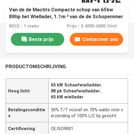
Van de de Machts Compacte schop van 65kw
88hp het Wiellader, 1.1m ³ van de de Schopemmer
van de Emmercapaciteit het Wiellader
MOQ：1 reeks
Prijs：$ 4000-6000 /Unit
Beste prijs
Contacteer ons
PRODUCTOMSCHRIJVING
65 kW Schaafwielladder
,
Hoog licht:
88 pk Schaafwielladder
,
65 kW wiellader
Betalingsconditie
30% T/T vooraf en 70%-saldo vóór v
s
erzending of 100% L/C bij gezicht
Certificering
CE,ISO9001