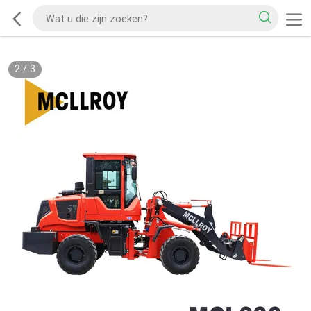
2
/
3