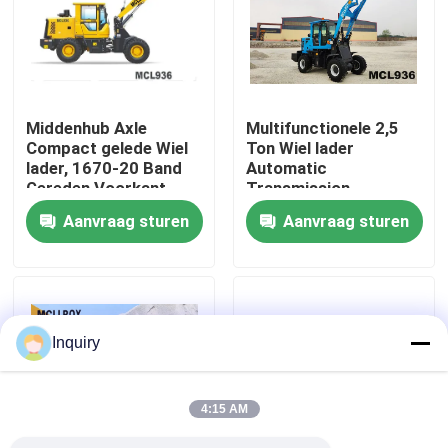
Fabrieksreis
Kwaliteitscontrole
Middenhub Axle
Multifunctionele 2,5
Compact gelede Wiel
Ton Wiel lader
lader, 1670-20 Band
Automatic
Contacteer ons
Gereden Voorkant
Transmission
Wiel lader
Aanvraag sturen
Aanvraag sturen
Nieuws
Verzoek om een Citaat
Inquiry
De Machine van de wiellader
4:15 AM
Compacte Wielladers