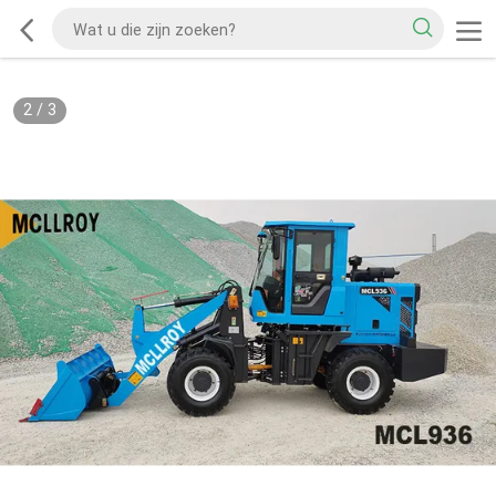
2
/
3