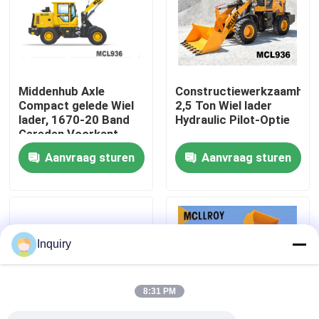
Fabrieksreis
Kwaliteitscontrole
Middenhub Axle
Constructiewerkzaamhed
Compact gelede Wiel
2,5 Ton Wiel lader
lader, 1670-20 Band
Hydraulic Pilot-Optie
Contacteer ons
Gereden Voorkant
Wiel lader
Aanvraag sturen
Aanvraag sturen
Nieuws
Verzoek om een Citaat
Inquiry
De Machine van de wiellader
8:31 PM
Compacte Wielladers