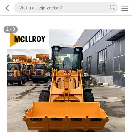
2
/
3