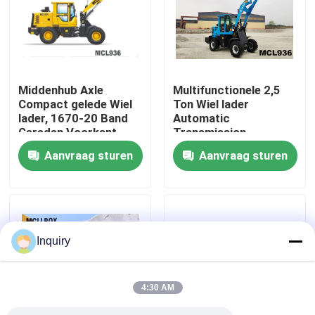
Fabrieksreis
Kwaliteitscontrole
Middenhub Axle
Multifunctionele 2,5
Compact gelede Wiel
Ton Wiel lader
lader, 1670-20 Band
Automatic
Contacteer ons
Gereden Voorkant
Transmission
Wiel lader
Aanvraag sturen
Aanvraag sturen
Nieuws
Verzoek om een Citaat
Inquiry
De Machine van de wiellader
4:30 AM
Compacte Wielladers