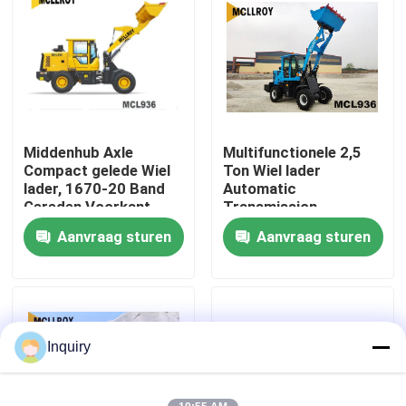
Fabrieksreis
Kwaliteitscontrole
Middenhub Axle
Multifunctionele 2,5
Contacteer ons
Compact gelede Wiel
Ton Wiel lader
lader, 1670-20 Band
Automatic
Gereden Voorkant
Transmission
Nieuws
Wiel lader
Aanvraag sturen
Aanvraag sturen
Verzoek om een Citaat
De Machine van de wiellader
Inquiry
Compacte Wielladers