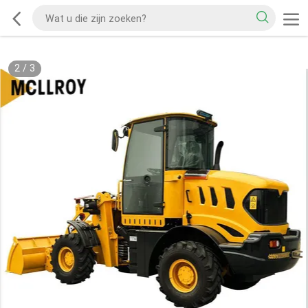
2
/
3