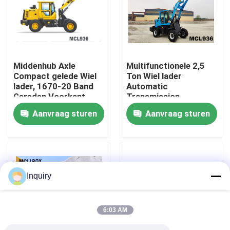
Fabrieksreis
Kwaliteitscontrole
Middenhub Axle
Multifunctionele 2,5
Compact gelede Wiel
Ton Wiel lader
lader, 1670-20 Band
Automatic
Contacteer ons
Gereden Voorkant
Transmission
Wiel lader
Aanvraag sturen
Aanvraag sturen
Nieuws
Verzoek om een Citaat
Inquiry
De Machine van de wiellader
6:03 AM
Compacte Wielladers