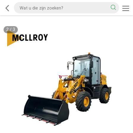
2
/
3