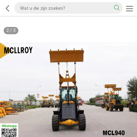
2
/
3