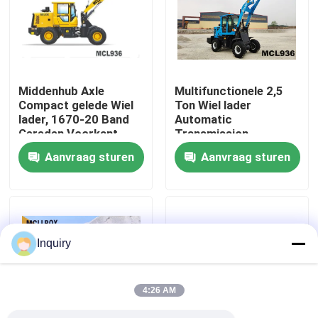
Fabrieksreis
Kwaliteitscontrole
Middenhub Axle
Multifunctionele 2,5
Compact gelede Wiel
Ton Wiel lader
lader, 1670-20 Band
Automatic
Contacteer ons
Gereden Voorkant
Transmission
Wiel lader
Aanvraag sturen
Aanvraag sturen
Nieuws
Verzoek om een Citaat
Inquiry
De Machine van de wiellader
4:26 AM
Compacte Wielladers