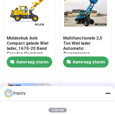
Fabrieksreis
Kwaliteitscontrole
Middenhub Axle
Multifunctionele 2,5
Compact gelede Wiel
Ton Wiel lader
Contacteer ons
lader, 1670-20 Band
Automatic
Gereden Voorkant
Transmission
Wiel lader
Aanvraag sturen
Aanvraag sturen
Nieuws
Verzoek om een Citaat
Inquiry
De Machine van de wiellader
3:08 AM
Compacte Wielladers