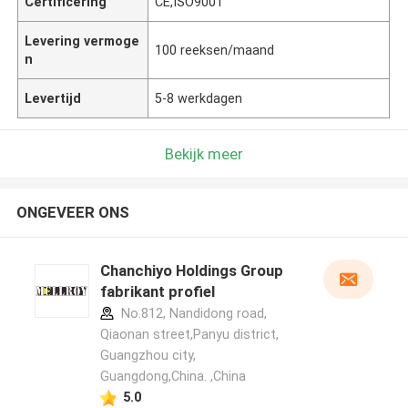
Certificering
CE,ISO9001
Levering vermoge
100 reeksen/maand
n
Levertijd
5-8 werkdagen
Bekijk meer
ONGEVEER ONS
Chanchiyo Holdings Group
fabrikant profiel
No.812, Nandidong road,
Qiaonan street,Panyu district,
Guangzhou city,
Guangdong,China. ,China
5.0