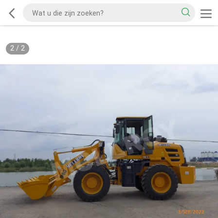
2
/
2